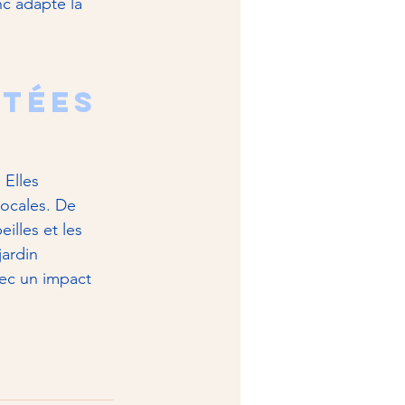
c adapte la 
tées 
 Elles 
locales. De 
illes et les 
jardin 
vec un impact 