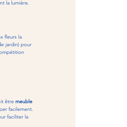
t la lumière. 
 fleurs la 
e jardin) pour 
compétition 
t être 
meuble 
er facilement. 
r faciliter la 