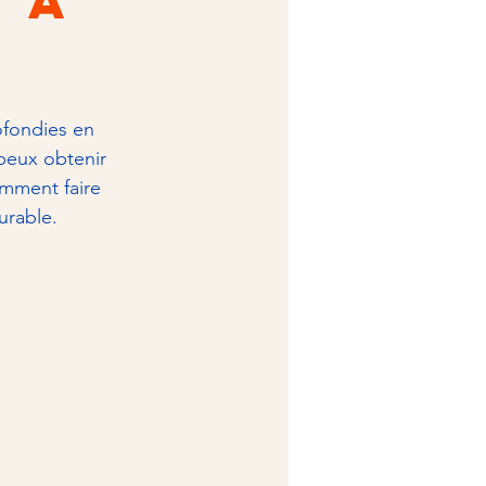
 à
ofondies en 
peux obtenir 
mment faire 
urable.