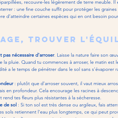
éparpillées, recouvre-les légèrement de terre meuble. Il 
terrer : une fine couche suffit pour protéger les graines
ère d’atteindre certaines espèces qui en ont besoin pou
age, trouver l'équi
st pas nécessaire d'arroser
. Laisse la nature faire son œuv
e la pluie. Quand tu commences à arroser, le matin est 
idité a le temps de pénétrer dans le sol sans s'évaporer 
ondeur
 : plutôt que d’arroser souvent, il vaut mieux arro
s en profondeur. Cela encourage les racines à descend
rend tes fleurs plus résistantes à la sécheresse.
e de sol
 : Si ton sol est très dense ou argileux, fais atten
ces sols retiennent l'eau plus longtemps, ce qui peut pr