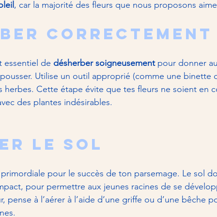
leil
, car la majorité des fleurs que nous proposons aimen
ber correctement
t essentiel de 
désherber soigneusement
 pour donner aux
pousser. Utilise un outil approprié (comme une binette d
s herbes. Cette étape évite que tes fleurs ne soient en 
avec des plantes indésirables.
er le sol 
t primordiale pour le succès de ton parsemage. Le sol doi
mpact, pour permettre aux jeunes racines de se développ
r, pense à l’aérer à l’aide d’une griffe ou d’une bêche pou
nes.