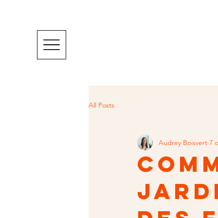
All Posts
Audrey Boisvert
7 
Comm
jard