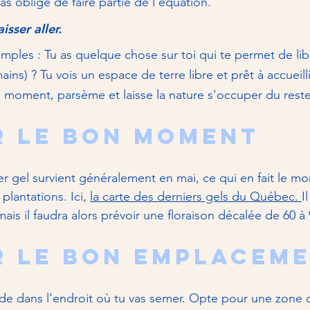
s obligé de faire partie de l'équation. 
isser aller. 
imples : Tu as quelque chose sur toi qui te permet de li
ains) ? Tu vois un espace de terre libre et prêt à accueill
moment, parsème et laisse la nature s'occuper du reste
r le bon Moment
r gel survient généralement en mai, ce qui en fait le mo
lantations. Ici, 
la carte des derniers gels du Québec. 
I
ais il faudra alors prévoir une floraison décalée de 60 à 
r le bon emplacem
ide dans l’endroit où tu vas semer. Opte pour une zone q