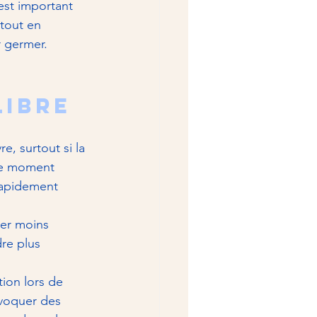
est important 
 tout en 
r germer.
libre
re, surtout si la 
le moment 
rapidement 
ser moins 
re plus 
tion lors de 
ovoquer des 