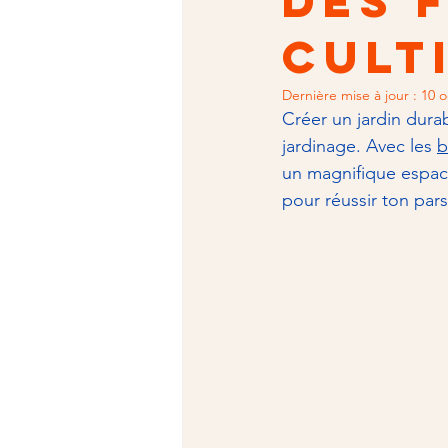
des 
cult
Dernière mise à jour :
10 o
Créer un jardin dur
jardinage. Avec les 
b
un magnifique espace
pour réussir ton par