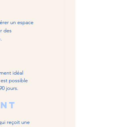
bérer un espace 
ir des 
. 
ment idéal 
l est possible 
90 jours.
ent
ui reçoit une 