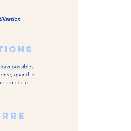
 
ilisation 
tions
ions possibles. 
urnée, quand la 
la permet aux 
erre