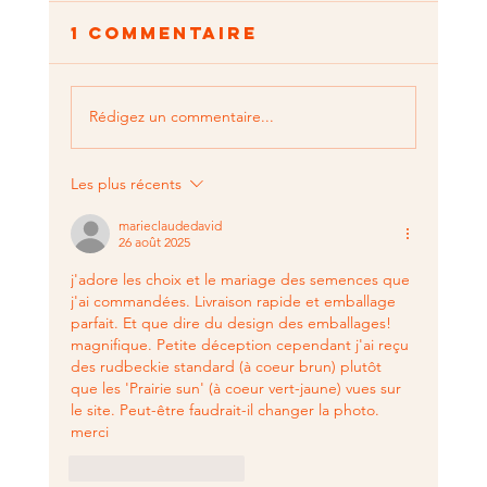
1 commentaire
Rédigez un commentaire...
Les plus récents
Parsemez votre
mariage !
marieclaudedavid
26 août 2025
j'adore les choix et le mariage des semences que 
j'ai commandées. Livraison rapide et emballage 
parfait. Et que dire du design des emballages! 
magnifique. Petite déception cependant j'ai reçu 
des rudbeckie standard (à coeur brun) plutôt 
que les 'Prairie sun' (à coeur vert-jaune) vues sur 
le site. Peut-être faudrait-il changer la photo. 
merci
J'aime
Répondre