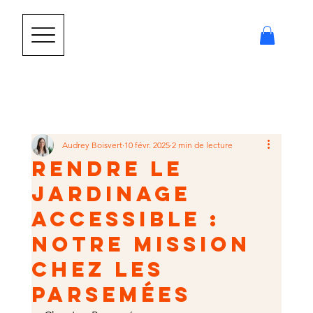
Audrey Boisvert
10 févr. 2025
2 min de lecture
Rendre le
jardinage
accessible :
notre mission
chez Les
Parsemées