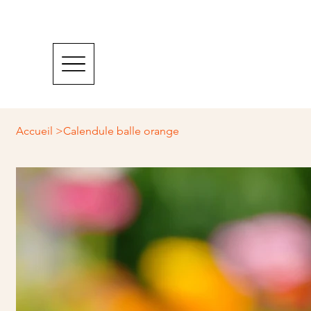
Accueil
>
Calendule balle orange